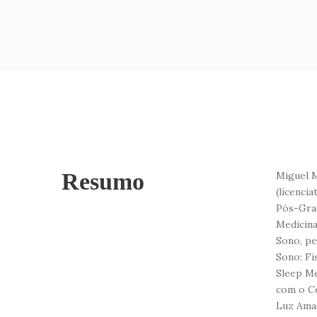
Resumo
Miguel M
(licenci
Pós-Grad
Medicina
Sono, pe
Sono: Fi
Sleep Me
com o Ce
Luz Amad