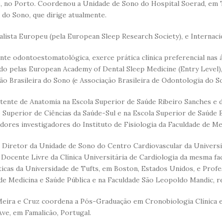
, no Porto. Coordenou a Unidade de Sono do Hospital Soerad, em 
do Sono, que dirige atualmente.
alista Europeu (pela European Sleep Research Society), e Internaci
nte odontoestomatológica, exerce prática clínica preferencial nas 
o pelas European Academy of Dental Sleep Medicine (Entry Level)
ão Brasileira do Sono (e Associação Brasileira de Odontologia do S
stente de Anatomia na Escola Superior de Saúde Ribeiro Sanches e 
o Superior de Ciências da Saúde-Sul e na Escola Superior de Saúde
dores investigadores do Instituto de Fisiologia da Faculdade de Me
l Diretor da Unidade de Sono do Centro Cardiovascular da Universi
Docente Livre da Clínica Universitária de Cardiologia da mesma fa
icas da Universidade de Tufts, em Boston, Estados Unidos, e Prof
de Medicina e Saúde Pública e na Faculdade São Leopoldo Mandic, r
eira e Cruz coordena a Pós-Graduação em Cronobiologia Clínica e
Ave, em Famalicão, Portugal.