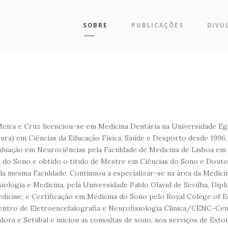
SOBRE
PUBLICAÇÕES
DIVU
eira e Cruz licenciou-se em Medicina Dentária na Universidade E
atura) em Ciências da Educação Física, Saúde e Desporto desde 1996,
uação em Neurociências pela Faculdade de Medicina de Lisboa em
 do Sono e obtido o título de Mestre em Ciências do Sono e Doutor
la mesma Faculdade. Continuou a especializar-se na área da Medic
siologia e Medicina, pela Universidade Pablo Olavid de Sevilha, Di
dicine, e Certificação em Medicina do Sono pelo Royal Colege of 
ntro de Eletroencefalografia e Neurofisiologia Clínica/CENC-Cen
ora e Setúbal e iniciou as consultas de sono, nos serviços de Esto