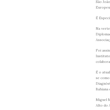
São João
Europeu 
É Especi
Na verte
Diplomad
Associaç
Foi assi
Institut
colabora
É o atua
se como 
Diagnóst
Bahiana 
Miguel M
Alto do 