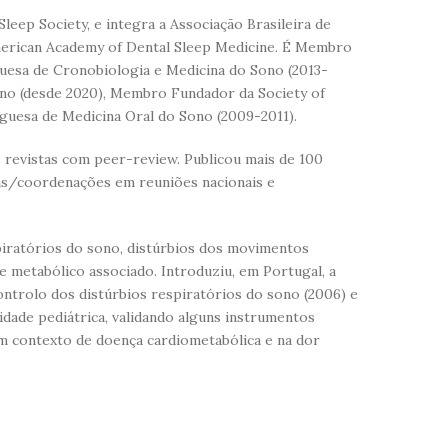
leep Society, e integra a Associação Brasileira de
merican Academy of Dental Sleep Medicine. É Membro
guesa de Cronobiologia e Medicina do Sono (2013-
ono (desde 2020), Membro Fundador da Society of
guesa de Medicina Oral do Sono (2009-2011).
s revistas com peer-review. Publicou mais de 100
ras/coordenações em reuniões nacionais e
spiratórios do sono, distúrbios dos movimentos
e metabólico associado. Introduziu, em Portugal, a
ontrolo dos distúrbios respiratórios do sono (2006) e
dade pediátrica, validando alguns instrumentos
m contexto de doença cardiometabólica e na dor