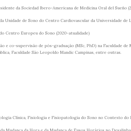
sidente da Sociedad Ibero-Americana de Medicina Oral del Sueño (
da Unidade de Sono do Centro Cardiovascular da Universidade de L
do Centro Europeu do Sono (2020-atualidade)
ão e co-supervisão de pós-graduação (MSc, PhD) na Faculdade de M
blica, Faculdade São Leopoldo Mandic Campinas, entre outras.
logia Clínica, Fisiologia e Fisiopatologia do Sono no Contexto do
da Mudança da Hora e da Mudança de Fusos Horários no Desalinh