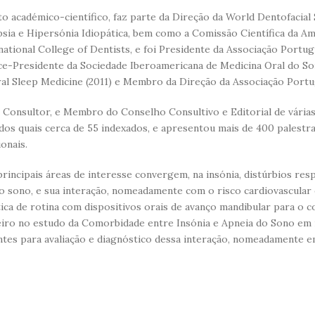
o académico-científico, faz parte da Direção da World Dentofacial S
sia e Hipersónia Idiopática, bem como a Comissão Científica da A
national College of Dentists, e foi Presidente da Associação Portu
ice-Presidente da Sociedade Iberoamericana de Medicina Oral do S
al Sleep Medicine (2011) e Membro da Direção da Associação Portu
, Consultor, e Membro do Conselho Consultivo e Editorial de vária
 dos quais cerca de 55 indexados, e apresentou mais de 400 palest
onais.
principais áreas de interesse convergem, na insónia, distúrbios re
o sono, e sua interação, nomeadamente com o risco cardiovascular 
ica de rotina com dispositivos orais de avanço mandibular para o c
eiro no estudo da Comorbidade entre Insónia e Apneia do Sono em i
tes para avaliação e diagnóstico dessa interação, nomeadamente e