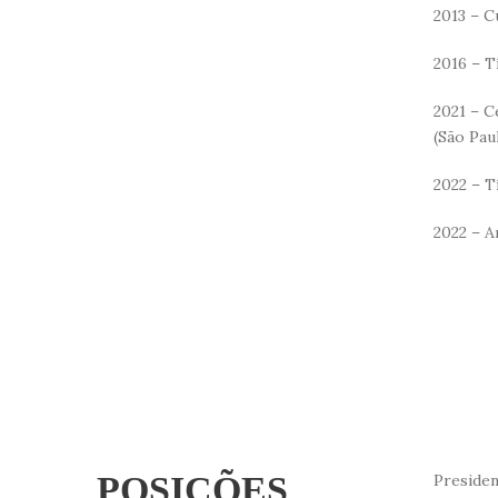
2013 – C
2016 – T
2021 – C
(São Paul
2022 – T
2022 – A
POSIÇÕES
Presiden