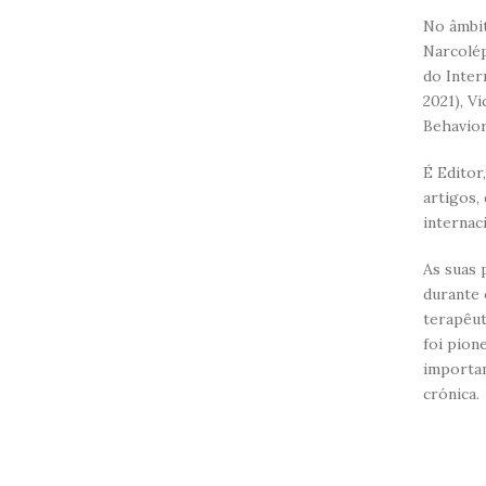
No âmbit
Narcolép
do Inter
2021), V
Behavior
É Editor
artigos,
internaci
As suas 
durante 
terapêut
foi pion
importan
crónica.